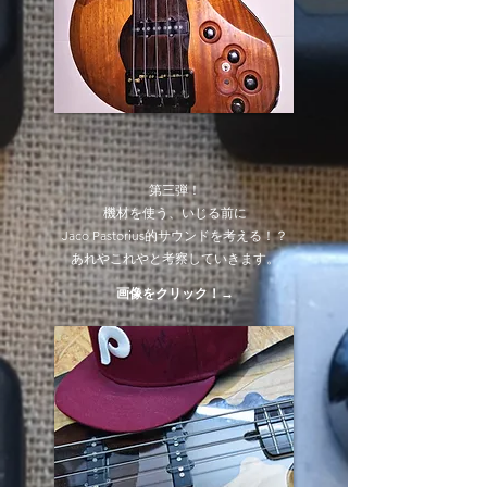
第三弾！
機材を使う、いじる前に
Jaco Pastorius的サウンドを考える！？
​あれやこれやと考察していきます。
​​画像をクリック
！→