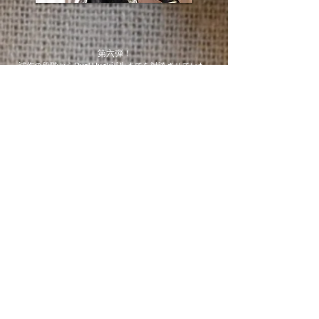
第六弾！
試作の段階からDual Huck誕生までを対談させていた
だきます。
​この製品は様々なベーシストとの出会いから生まれた
「トラディショナルの新しい形」
でも実は、設計思想から試作の段階までFumi Sound
立ち上げ当初から続いていたのかもしれません。
​ではではスタートです！​
​​画像をクリック
！→