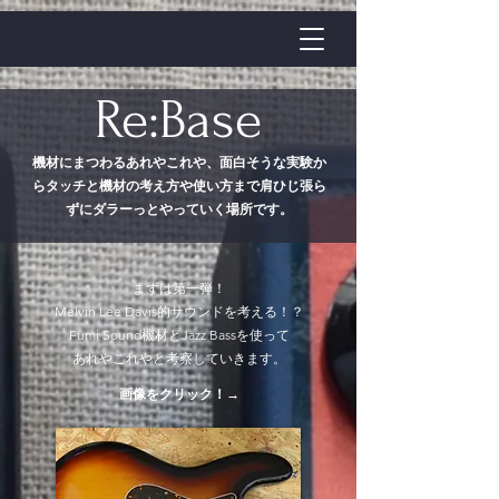
Re:Base
​機材にまつわるあれやこれや、面白そうな実験か
らタッチと機材の考え方や使い方まで肩ひじ張ら
ずにダラーっとやっていく場所です。
まずは第一弾！
Melvin Lee Davis的サウンドを考える！？
Fumi Sound機材とJazz Bassを使って
​あれやこれやと考察していきます。
​​画像をクリック
！→