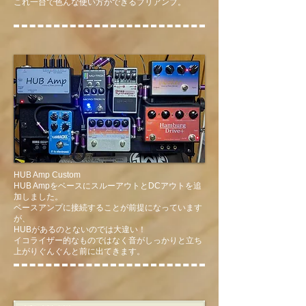
​これ一台で色んな使い方ができるプリアンプ。
HUB Amp Custom
HUB AmpをベースにスルーアウトとDCアウトを追
加しました。
ベースアンプに接続することが前提になっています
が、
HUBがあるのとないのでは大違い！
イコライザー的なものではなく音がしっかりと立ち
上がりぐんぐんと前に出てきます。