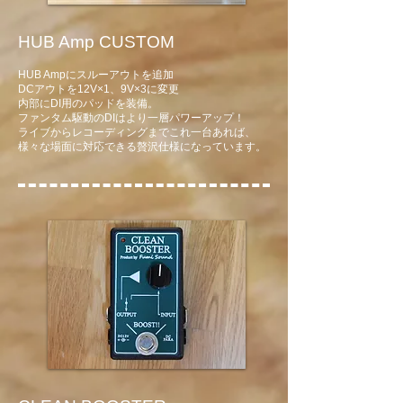
HUB Amp CUSTOM
HUB Ampにスルーアウトを追加
DCアウトを12V×1、9V×3に変更
内部にDI用のパッドを装備。
​ファンタム駆動のDI
はより一層パワーアップ！
​ライブからレコーディングまでこれ一台あれば
​、
様々な場面に対応できる
贅沢仕様になっています。