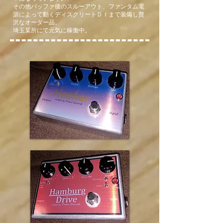
その他バッファ後のスルーアウト、ファンタム電
て、本当に幸せです。

源によって動くディスクリートＤＩまで装備し贅
色々セッティングを試している時、
沢なオーダー品。
ピタッと自分の感覚にハマった瞬間
埼玉某所にて元気に稼働中。
があって、あぁ自分はこう言うサウ
ンドを出したかったんだなぁとちょ
っと涙ぐんでしまいました。

こちらの期待値を飛び越えた一品を
生み出してくれたFumi Soundさんに
は感謝してもしきれません。

ありがとうございました！