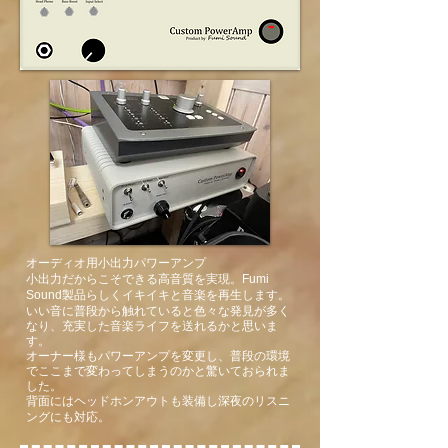
オーディオ用小出力パワーアンプ
小出力だからこそできる高音質を実現。Fumi
Sound製品らしくイキイキと音楽を再生します。
いい音に普段から触れていると色々な発見が多く
なり、充実した音楽ライフを送れるかと思いま
す。
​オーナー様もパワーアンプを変更し、普段の環境
でここまで変わってしまうのかと驚いておられま
した。
背面にはヘッドホンアウトも装備し深夜のリスニ
ングにも対応。