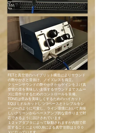
ちにさまざまなグレードアップが施
され、無敵のサウンドになりまし
た。 

機能面でのこだわりはたくさんある
んですが、サウンド面での1番のポ
イントは20v仕様であることでしょ
うか。

元々のHookerも素晴らしいサウンド
でしたが、20vにしたことでよりク
リアで反応のいいサウンドになり、
自分の想像を超えたサウンドとタッ
チレスポンスを出力してくれてま
​FETと真空管のハイブリット構造によりサウンド
す。

の艶やかさと音抜け、ノイズレスを両立。
またラインレベルから楽器レベルで
クリーンサウンドの艶やかさからゲインを上げ真
空管の歪を美味しい主張するサウンドまでスムー
出力を可変できるため様々な機材に
ズに音作りするためのコントロールを装備。
対応できるのも素晴らしい。もちろ
TONEは歪みを美味しくするためのハイカット、
んノイズレス。

EQはミドルカットしつつベースとトレブルをシ
ーソーのように可変し、ライン環境において美味
しいクリーンからベースアンプ的な音作りまで対
積極的にイコライジングしても良
応できるように設計されています。
し、あえてフラットで楽器の素の音
１２ｖアダプタによって駆動されますが内部で昇
を楽しむもよし。常に音楽や自分の
圧することにより6DJ8による真空管部は１００
Ｖになっています。
感性が求める方向の音作りができ