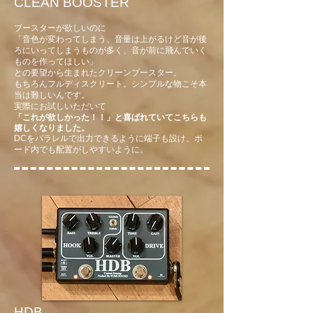
CLEAN BOOSTER
ブースターが欲しいのに
「
音色が変わってしまう、音量は上がるけど音が後
ろにいってしまうものが多く、音が前に飛んでいく
ものを作ってほしい」
との要望から生
まれたクリーンブースター。
​もちろんフルディスクリート。シンプルな物こそ本
当は難し
いんです。
実際にお試しいただいて
「これが欲しかった！！」と喜ばれていてこちらも
嬉しくなりました。
DCをパラレルで出力できるように​端子も設け、ボ
ード内でも配置がしやすいように。
HDB