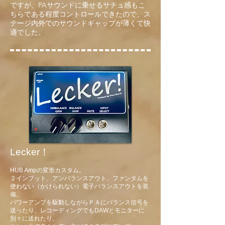
ですが、PAサウンドに乗せるサチュ感もこ
ちらである程度コントロールできたので、ス
テージ内外でのサウンドギャップが薄くて快
適でした。
Lecker！
HUB Ampの変形カスタム。
２インプット、アンバランスアウト、ファンタムを
使わない（かけられない）電子バ
ランスアウトを装
備。
パワーアンプを駆動しながらＰＡにバランス信号を
送ったり、レコーディングでもDAWとモニターに
別々に送れたり。