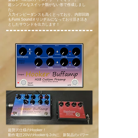
超シンプルなスイッチ類がない形で作成しまし
た。
入力インピーダンスも高くとっており、内部回路
もFumi Soundオリジナルになっており活き活き
としたサウンドを出力します！
超贅沢仕様のHooker！
動作電圧20VのHookerを2chに、新製品のパワー